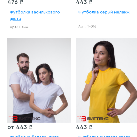
476 ₽
443 ₽
Футболка василькового
Футболка серый меланж
цвета
Арт.: Т-016
Арт.: Т-044
от 443 ₽
443 ₽