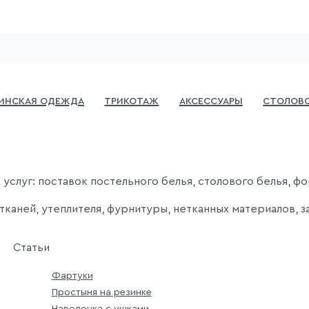
инская одежда
Трикотаж
Аксессуары
Столово
услуг: поставок постельного белья, столового белья, фо
каней, утеплителя, фурнитуры, нетканных материалов, за
Статьи
Фартуки
Простыня на резинке
Наволочка с ушками