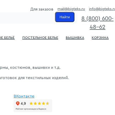
mail@bigteks.ru
info@bigteks.r
Для заказов
Найти
8 (800) 600-
48-62
е бельё
Постельное белье
Вышивка
Корзина
рмы, костюмов, вышивки и т.д.
готовок для текстильных изделий.
ВКонтакте