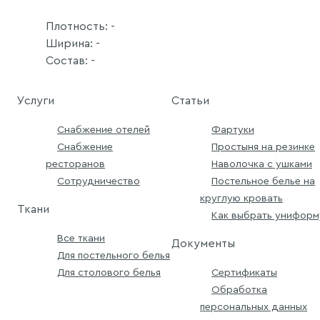
Плотность: -
Ширина: -
Состав: -
Услуги
Статьи
Снабжение отелей
Фартуки
Снабжение
Простыня на резинке
ресторанов
Наволочка с ушками
Сотрудничество
Постельное белье на
круглую кровать
Ткани
Как выбрать униформ
Все ткани
Документы
Для постельного белья
Для столового белья
Сертификаты
Обработка
персональных данных