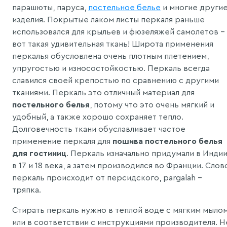
парашюты, паруса,
постельное белье
и многие други
изделия. Покрытые лаком листы перкаля раньше
использовался для крыльев и фюзеляжей самолетов -
вот такая удивительная ткань! Широта применения
перкалья обусловлена очень плотным плетением,
упругостью и износостойкостью. Перкаль всегда
славился своей крепостью по сравнению с другими
тканиями. Перкаль это отличный материал для
постельного белья
, потому что это очень мягкий и
удобный, а также хорошо сохраняет тепло.
Долговечность ткани обуславливает частое
применение перкаля для
пошива постельного белья
для гостиниц
. Перкаль изначально придумали в Инди
в 17 и 18 века, а затем производился во Франции. Слов
перкаль происходит от персидского, pargalah -
тряпка.
Стирать перкаль нужно в теплой воде с мягким мыло
или в соответствии с инструкциями производителя. Н