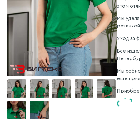
этом отл
Мы уделя
резинкой,
Уход за 
Все изде
Петербу
Мы собир
еще прия
Приобрет