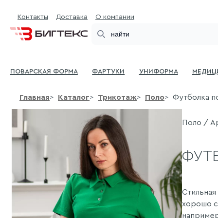
Контакты
Доставка
О компании
Search
Поварская форма
Фартуки
Униформа
Медиц
Главная
Каталог
Трикотаж
Поло
Футболка п
Поло / Ар
ФУТ
Стильная
хорошо с
например,