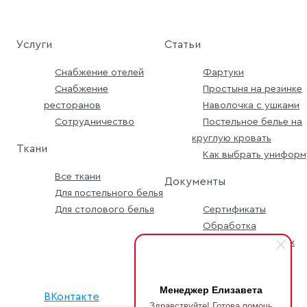
Услуги
Статьи
Снабжение отелей
Фартуки
Снабжение
Простыня на резинке
ресторанов
Наволочка с ушками
Сотрудничество
Постельное белье на
круглую кровать
Ткани
Как выбрать униформ
Все ткани
Документы
Для постельного белья
Для столового белья
Сертификаты
Обработка
персональных данных
Условия заявки
Менеджер Елизавета
ВКонтакте
Здравствуйте! Готова помочь