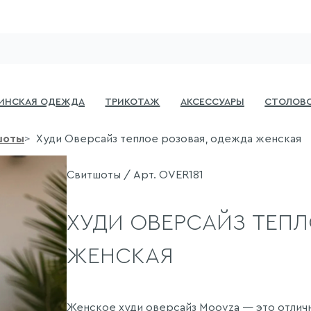
инская одежда
Трикотаж
Аксессуары
Столово
шоты
Худи Оверсайз теплое розовая, одежда женская
Свитшоты / Арт. OVER181
ХУДИ ОВЕРСАЙЗ ТЕПЛ
ЖЕНСКАЯ
Женское худи оверсайз Moovza — это отличн