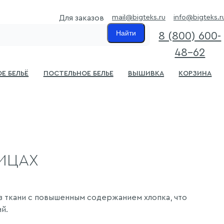
mail@bigteks.ru
info@bigteks.r
Для заказов
Найти
8 (800) 600-
48-62
е бельё
Постельное белье
Вышивка
Корзина
ИЦАХ
з ткани с повышенным содержанием хлопка, что
й.