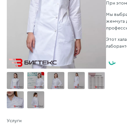
При этом
Мы выбра
жемчуга 
професси
Этот хал
лаборант
Услуги