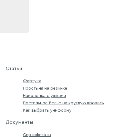
Статьи
Фартуки
Простыня на резинке
Наволочка с ушками
Постельное белье на круглую кровать
Как выбрать униформу
Документы
Сертификаты