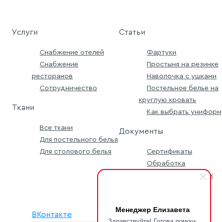
Услуги
Статьи
Снабжение отелей
Фартуки
Снабжение
Простыня на резинке
ресторанов
Наволочка с ушками
Сотрудничество
Постельное белье на
круглую кровать
Ткани
Как выбрать униформ
Все ткани
Документы
Для постельного белья
Для столового белья
Сертификаты
Обработка
персональных данных
Условия заявки
Менеджер Елизавета
ВКонтакте
Здравствуйте! Готова помочь