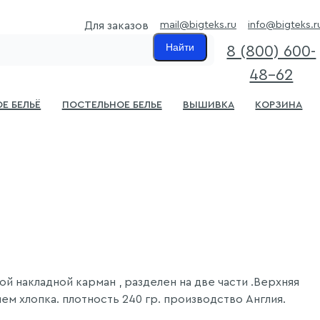
mail@bigteks.ru
info@bigteks.r
Для заказов
Найти
8 (800) 600-
48-62
е бельё
Постельное белье
Вышивка
Корзина
й накладной карман , разделен на две части .Верхняя
м хлопка. плотность 240 гр. производство Англия.