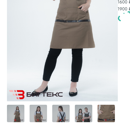
1600
₽
1900
₽