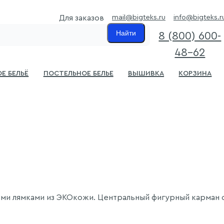
mail@bigteks.ru
info@bigteks.r
Для заказов
Найти
8 (800) 600-
48-62
е бельё
Постельное белье
Вышивка
Корзина
и лямками из ЭКОкожи. Центральный фигурный карман 